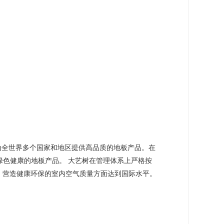
为全世界多个国家和地区提供高品质的地板产品。在
色健康的地板产品。 大艺树在管理体系上严格按
排放、营造健康环保的室内空气质量方面达到国际水平。