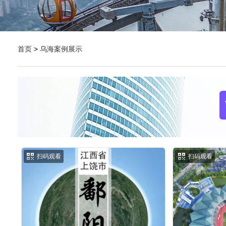
首页
>
乌海案例展示
扫码观看
扫码观看