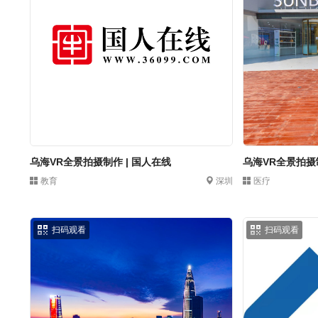
乌海VR全景拍摄制作 | 国人在线
乌海VR全景拍摄
教育
深圳
医疗
扫码观看
扫码观看