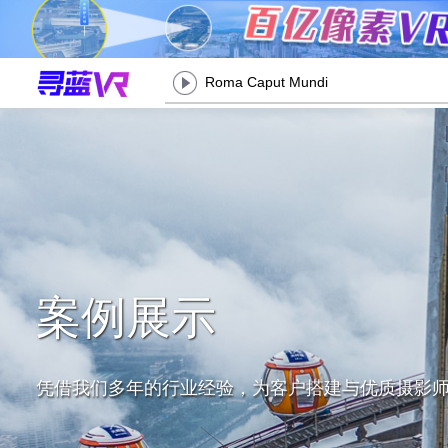
Roma Caput Mundi
案例展示
凭借我们多年的行业经验，为客户搭建与优质摄影