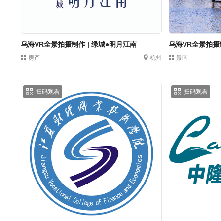
乌海VR全景拍摄制作 | 绿城●明月江南
乌海VR全景拍
房产
杭州
景区
扫码观看
扫码观看